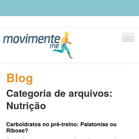
Blog
Blog
notícias, artigos e outras informações
Categoria de arquivos:
Exercícios
+ de 1000 vídeos selecionados
Nutrição
Cadastre-se
Monte seu treino agora
Carboidratos no pré-treino: Palatonise ou
Ribose?