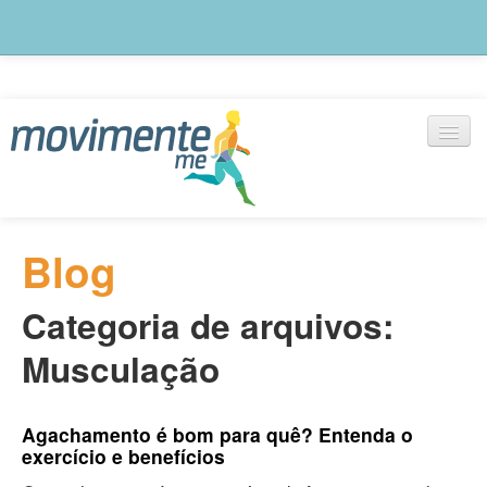
Blog
Blog
notícias, artigos e outras informações
Categoria de arquivos:
Exercícios
+ de 1000 vídeos selecionados
Musculação
Cadastre-se
Monte seu treino agora
Agachamento é bom para quê? Entenda o
exercício e benefícios