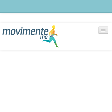
Blog
notícias, artigos e outras informações
Exercícios
+ de 1000 vídeos selecionados
Cadastre-se
Monte seu treino agora