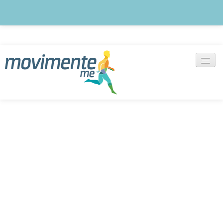
Blog
notícias, artigos e outras informações
Exercícios
+ de 1000 vídeos selecionados
Cadastre-se
Monte seu treino agora