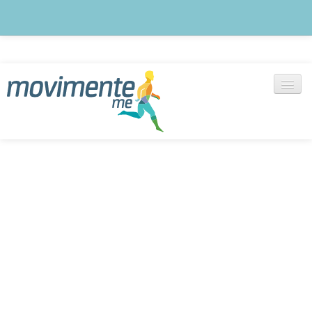
Blog
notícias, artigos e outras informações
Exercícios
+ de 1000 vídeos selecionados
Cadastre-se
Monte seu treino agora