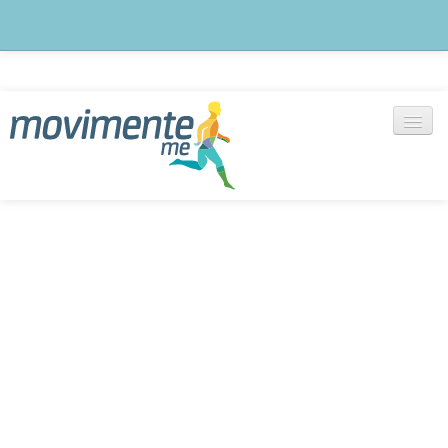
Blog
notícias, artigos e outras informações
Exercícios
+ de 1000 vídeos selecionados
Cadastre-se
Monte seu treino agora