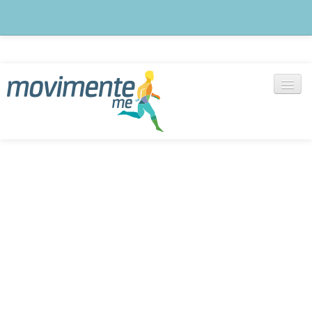
Blog
notícias, artigos e outras informações
Exercícios
+ de 1000 vídeos selecionados
Cadastre-se
Monte seu treino agora