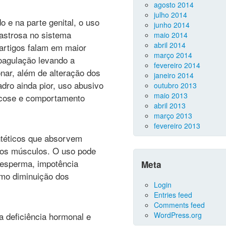
agosto 2014
julho 2014
 e na parte genital, o uso
junho 2014
astrosa no sistema
maio 2014
abril 2014
?artigos falam em maior
março 2014
coagulação levando a
fevereiro 2014
nar, além de alteração dos
janeiro 2014
adro ainda pior, uso abusivo
outubro 2013
maio 2013
icose e comportamento
abril 2013
março 2013
fevereiro 2013
ntéticos que absorvem
 dos músculos. O uso pode
 esperma, impotência
Meta
mo diminuição dos
Login
Entries feed
Comments feed
a deficiência hormonal e
WordPress.org