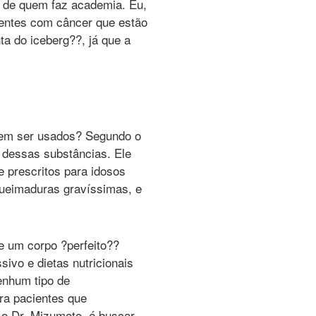
e de quem faz academia. Eu,
ientes com câncer que estão
a do iceberg??, já que a
dem ser usados? Segundo o
 dessas substâncias. Ele
e prescritos para idosos
ueimaduras gravíssimas, e
 um corpo ?perfeito??
ivo e dietas nutricionais
enhum tipo de
ra pacientes que
 o Dr. Mizumoto, é buscar