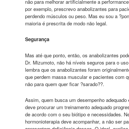
não para melhorar artificialmente a performanc
por exemplo, prescrevo anabolizantes para pac
perdendo músculos ou peso. Mas eu sou a ?pont
maioria é prescrita de modo não legal.
Segurança
Mas até que ponto, então, os anabolizantes po
Dr. Mizumoto, não há níveis seguros para o uso
lembra que os anabolizantes foram originalment
que perdem massa muscular e pacientes com q
não para quem quer ficar ?sarado??.
Assim, quem busca um desempenho adequado e
deve procurar um treinamento adequado progress
de acordo com o seu biótipo e necessidades. N
hormonioterapia deve acompanhar, a não ser pa
apresentam deficiência desses. O ideal, explica