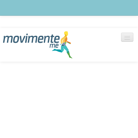
Blog
notícias, artigos e outras informações
Exercícios
+ de 1000 vídeos selecionados
Cadastre-se
Monte seu treino agora