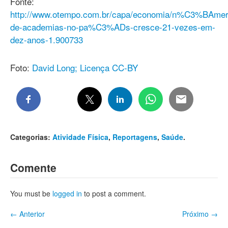
Fonte:
http://www.otempo.com.br/capa/economia/n%C3%BAmer
de-academias-no-pa%C3%ADs-cresce-21-vezes-em-
dez-anos-1.900733
Foto:
David Long; Licença CC-BY
Categorias:
Atividade Física
,
Reportagens
,
Saúde
.
Comente
You must be
logged in
to post a comment.
←
Anterior
Próximo
→