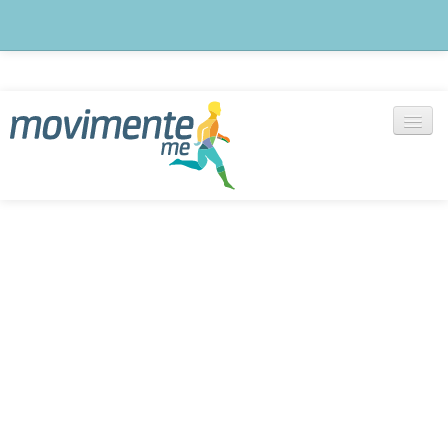
Blog
notícias, artigos e outras informações
Exercícios
+ de 1000 vídeos selecionados
Cadastre-se
Monte seu treino agora